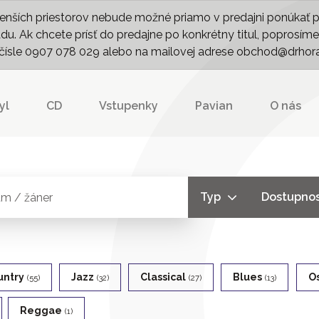
nších priestorov nebude možné priamo v predajni ponúkať pln
. Ak chcete prísť do predajne po konkrétny titul, poprosíme 
m čísle 0907 078 029 alebo na mailovej adrese obchod@drhor
yl
CD
Vstupenky
Pavian
O nás
Typ
Dostupno
untry
Jazz
Classical
Blues
O
(55)
(32)
(27)
(13)
Reggae
(1)