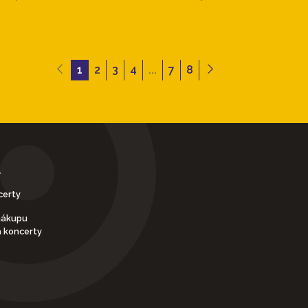
1
2
3
4
...
7
8
Y
certy
nákupu
a koncerty