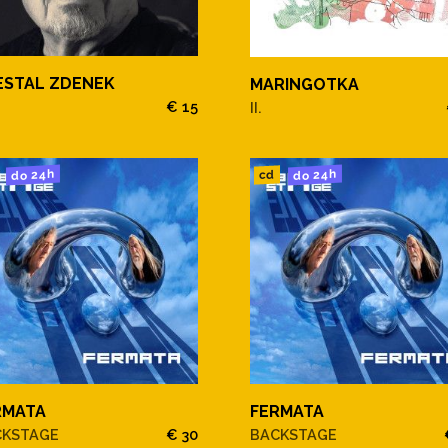
ESTAL ZDENEK
MARINGOTKA
€ 15
II.
do 24h
do 24h
cd
RMATA
FERMATA
CKSTAGE
€ 30
BACKSTAGE