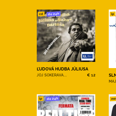
do 24h
cd
lp
ĽUDOVÁ HUDBA JÚLIUSA
JOJ SOKERAVA...
€ 12
SL
MAJ
do 24h
me
lp