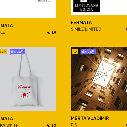
FERMATA
RMATA
SIMILE LIMITED
ILE
€ 15
do 24h
do 24h
rch
lp
MERTA VLADIMIR
RMATA
P.S.
KA white
€ 10