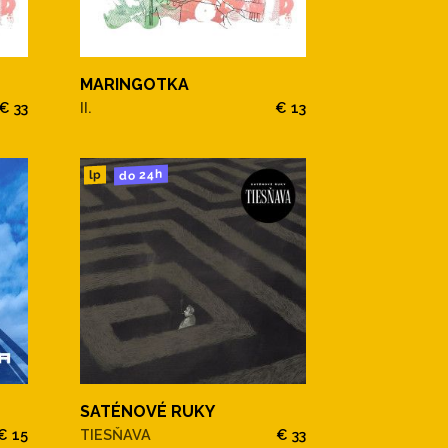
MARINGOTKA
€ 33
II.
€ 13
do 24h
lp
SATÉNOVÉ RUKY
€ 15
TIESŇAVA
€ 33