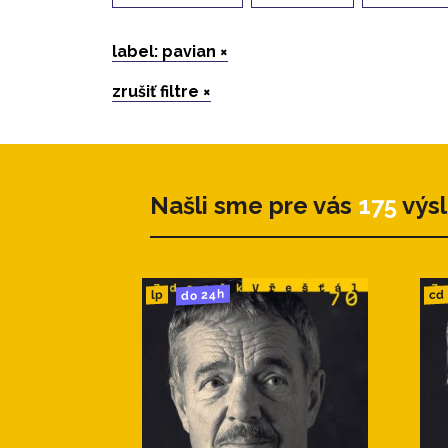
label: pavian ×
zrušiť filtre ×
Našli sme pre vás
175
výs
do 24h
cd
lp