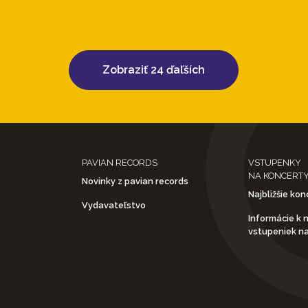
Zobraziť 24 ďaľších
PAVIAN RECORDS
VSTUPENKY
NA KONCERT
Novinky z pavian records
Najbližšie kon
Vydavateľstvo
Informácie k 
vstupeniek n