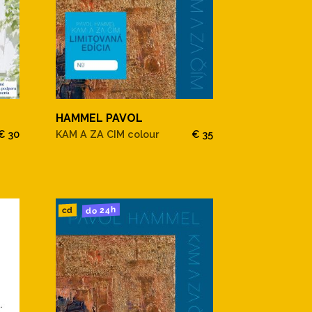
HAMMEL PAVOL
KAM A ZA CIM colour
€ 35
€ 30
do 24h
cd