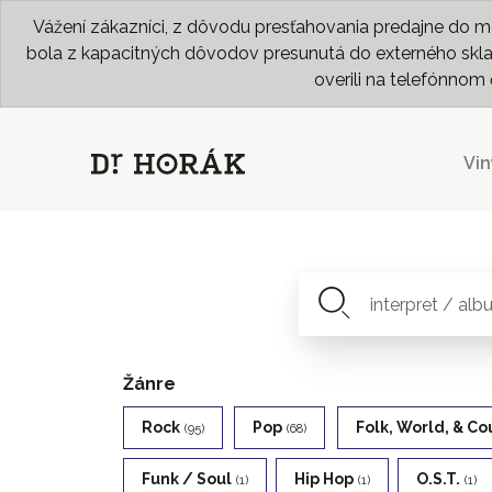
Vážení zákazníci, z dôvodu presťahovania predajne do me
bola z kapacitných dôvodov presunutá do externého skladu
overili na telefónno
Vin
Žánre
Rock
Pop
Folk, World, & Co
(95)
(68)
Funk / Soul
Hip Hop
O.s.t.
(1)
(1)
(1)