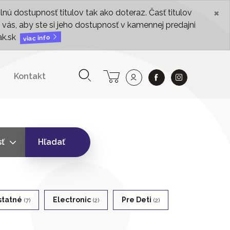
×
ú dostupnosť titulov tak ako doteraz. Časť titulov
vás, aby ste si jeho dostupnosť v kamennej predajni
ak.sk
viac info
Kontakt
sť
Hľadať
statné
Electronic
Pre Deti
(7)
(2)
(2)