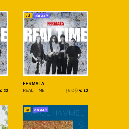
do 24h
cd
FERMATA
€ 22
REAL TIME
(€ 15)
€ 12
do 24h
lp