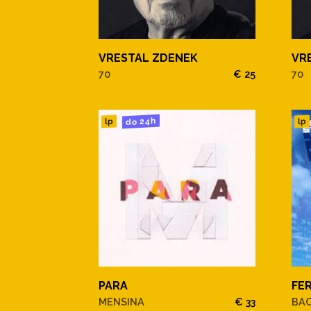
VRESTAL ZDENEK
VR
70
€ 25
70
do 24h
lp
lp
PARA
FE
MENSINA
€ 33
BA