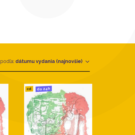
 podľa:
dátumu vydania (najnovšie)
do 24h
cd