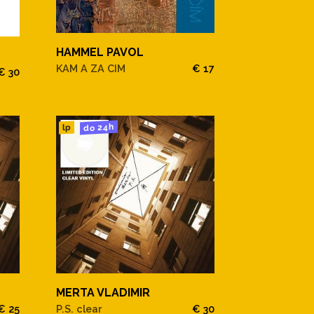
HAMMEL PAVOL
KAM A ZA CIM
€ 17
€ 30
do 24h
lp
MERTA VLADIMIR
€ 25
P.S. clear
€ 30