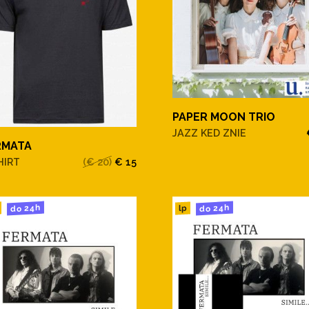
PAPER MOON TRIO
JAZZ KED ZNIE
RMATA
HIRT
(€ 20)
€ 15
do 24h
do 24h
lp