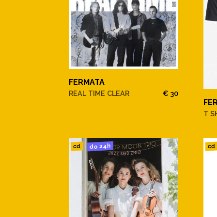
FERMATA
REAL TIME CLEAR
€ 30
FE
T S
do 24h
cd
cd