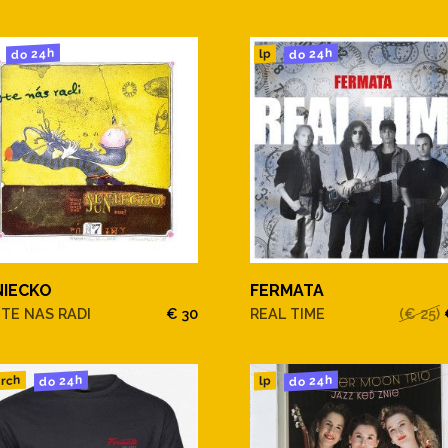
do 24h
do 24h
lp
NIECKO
FERMATA
TE NAS RADI
€ 30
REAL TIME
(€ 25)
do 24h
do 24h
rch
lp