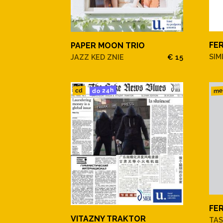
FE
PAPER MOON TRIO
SIM
JAZZ KED ZNIE
€ 15
do 24h
me
cd
FE
VITAZNY TRAKTOR
TAS