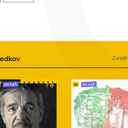
ledkov
Zoradiť
do 24h
do 24h
lp