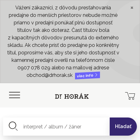
×
Vážení zákazníci, z dôvodu presťahovania
predajne do menších priestorov nebude možné
priamo v predajni ponúkať plnú dostupnosť
titulov tak ako doteraz. Časť titulov bola
z kapacitných dôvodov presunutá do externého
skladu. Ak chcete prísť do predajne po konkrétny
titul, poprosíme vás, aby ste si jeho dostupnosť v
kamennej predajni overili na telefónnom čísle
0907 078 029 alebo na mailovej adrese
obchod@drhorak.sk
viac info
Hľadať