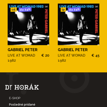
do 24h
do 24h
cd
lp
GABRIEL PETER
GABRIEL PETER
LIVE AT WOMAD
€ 20
LIVE AT WOMAD
€ 45
1982
1982
E-SHOP
Posledné pridané