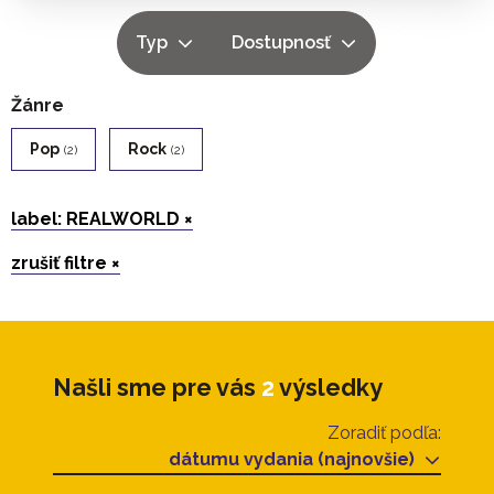
Typ
Dostupnosť
Žánre
Pop
Rock
(2)
(2)
label: REALWORLD ×
zrušiť filtre ×
Našli sme pre vás
2
výsledky
Zoradiť podľa:
dátumu vydania (najnovšie)