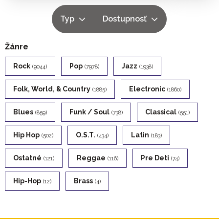
Typ
Dostupnosť
Žánre
Rock
Pop
Jazz
(9044)
(7978)
(1938)
Folk, World, & Country
Electronic
(1885)
(1860)
Blues
Funk / Soul
Classical
(859)
(738)
(551)
Hip Hop
O.s.t.
Latin
(502)
(434)
(183)
Ostatné
Reggae
Pre Deti
(121)
(116)
(74)
Hip-Hop
Brass
(12)
(4)