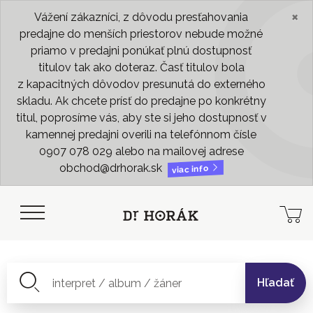
×
Vážení zákazníci, z dôvodu presťahovania
predajne do menších priestorov nebude možné
priamo v predajni ponúkať plnú dostupnosť
titulov tak ako doteraz. Časť titulov bola
z kapacitných dôvodov presunutá do externého
skladu. Ak chcete prísť do predajne po konkrétny
titul, poprosíme vás, aby ste si jeho dostupnosť v
kamennej predajni overili na telefónnom čísle
0907 078 029 alebo na mailovej adrese
obchod@drhorak.sk
viac info
Hľadať