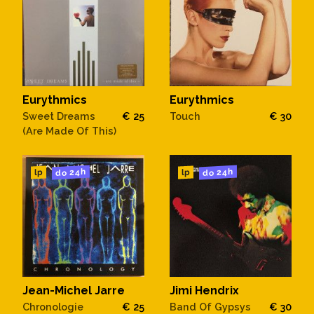
Eurythmics
Eurythmics
Sweet Dreams
€ 25
Touch
€ 30
(Are Made Of This)
do 24h
do 24h
lp
lp
Jean-Michel Jarre
Jimi Hendrix
Chronologie
€ 25
Band Of Gypsys
€ 30