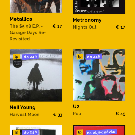
Metallica
Metronomy
The $5.98 E.P. -
€ 17
Nights Out
€ 17
Garage Days Re-
Revisited
do 24h
do 24h
lp
lp
U2
Neil Young
Pop
€ 45
Harvest Moon
€ 33
na objednávku
do 24h
lp
lp