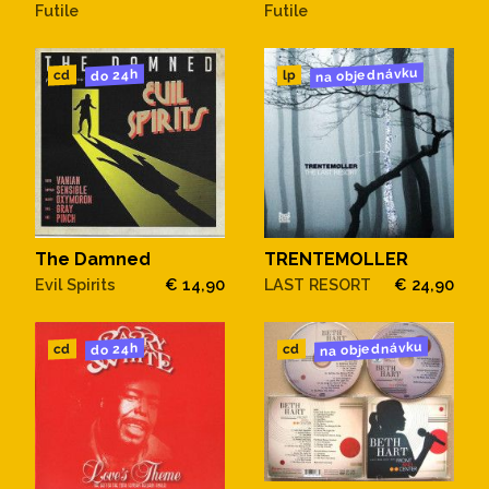
Futile
Futile
na objednávku
do 24h
cd
lp
The Damned
TRENTEMOLLER
Evil Spirits
€ 14,90
LAST RESORT
€ 24,90
na objednávku
do 24h
cd
cd