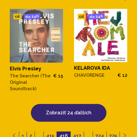
do 24h
do 24h
cd
cd
KELAROVA IDA
Elvis Presley
CHAVORENGE
€ 12
The Searcher (The
€ 15
Original
Soundtrack)
Zobraziť 24 ďaľších
1
2
...
415
416
417
...
724
725