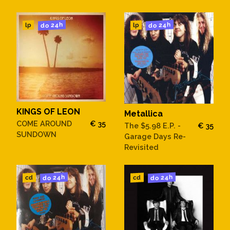
do 24h
do 24h
lp
lp
KINGS OF LEON
Metallica
COME AROUND
€ 35
The $5.98 E.P. -
€ 35
SUNDOWN
Garage Days Re-
Revisited
do 24h
do 24h
cd
cd