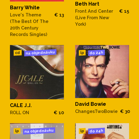
Beth Hart
Barry White
Front And Center
€ 15
Love's Theme
€ 13
(Live From New
(The Best Of The
York)
20th Century
Records Singles)
na objednávku
do 24h
cd
lp
David Bowie
CALE J.J.
ChangesTwoBowie
€ 30
ROLL ON
€ 10
na objednávku
do 24h
lp
lp