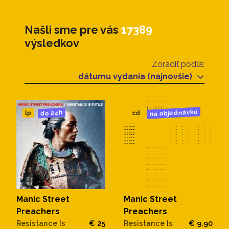
Našli sme pre vás
17389
výsledkov
Zoradiť podľa:
dátumu vydania (najnovšie)
na objednávku
do 24h
cd
lp
Manic Street
Manic Street
Preachers
Preachers
Resistance Is
€ 25
Resistance Is
€ 9,90