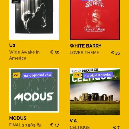
U2
WHITE BARRY
Wide Awake In
€ 30
LOVES THEME
€ 35
America
na objednávku
na objednávku
cd
cd
MODUS
V.A.
FINAL 3 1983-85
€ 17
CELTIQUE
€ 7