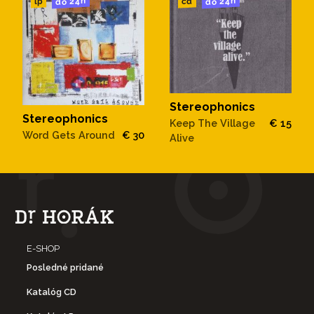
do 24h
do 24h
cd
lp
Stereophonics
Stereophonics
Keep The Village
€ 15
Word Gets Around
€ 30
Alive
E-SHOP
Posledné pridané
Katalóg CD