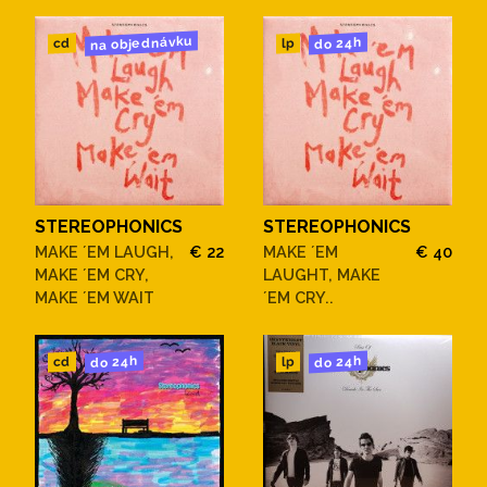
na objednávku
do 24h
cd
lp
STEREOPHONICS
STEREOPHONICS
MAKE ´EM LAUGH,
€ 22
MAKE ´EM
€ 40
MAKE ´EM CRY,
LAUGHT, MAKE
MAKE ´EM WAIT
´EM CRY..
do 24h
do 24h
cd
lp