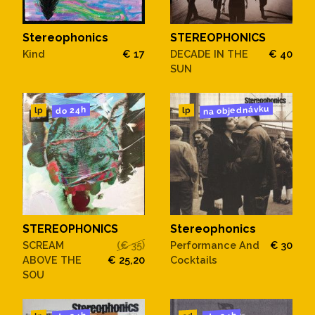
Stereophonics
STEREOPHONICS
Kind
€ 17
DECADE IN THE
€ 40
SUN
na objednávku
do 24h
lp
lp
STEREOPHONICS
Stereophonics
SCREAM
(€ 35)
Performance And
€ 30
ABOVE THE
€ 25,20
Cocktails
SOU