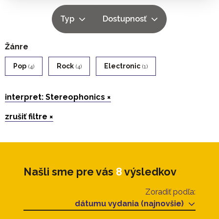
Typ
Dostupnosť
Žánre
Pop
Rock
Electronic
(4)
(4)
(1)
interpret: Stereophonics ×
zrušiť filtre ×
Našli sme pre vás
8
výsledkov
Zoradiť podľa:
dátumu vydania (najnovšie)