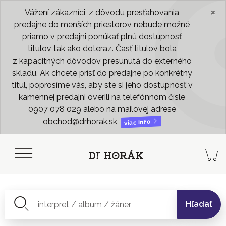
×
Vážení zákazníci, z dôvodu presťahovania
predajne do menších priestorov nebude možné
priamo v predajni ponúkať plnú dostupnosť
titulov tak ako doteraz. Časť titulov bola
z kapacitných dôvodov presunutá do externého
skladu. Ak chcete prísť do predajne po konkrétny
titul, poprosíme vás, aby ste si jeho dostupnosť v
kamennej predajni overili na telefónnom čísle
0907 078 029 alebo na mailovej adrese
obchod@drhorak.sk
viac info
Hľadať