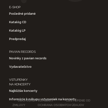
E-SHOP
Posledné pridané
Katalóg CD
Katalóg LP
Predpredaj
PAVIAN RECORDS
Novinky z pavian records
Vydavateľstvo
VSTUPENKY
NA KONCERTY
Najbližšie koncerty
Informácie k nákupu vstupeniek na koncerty
OBCHODNÉ PODMIENKY
ODSTÚPENIE OD
ZMLUVY
OCHRANA OSOBNÝCH ÚDAJOV