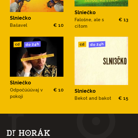
Slniečko
Slniečko
Falošne, ale s
€ 13
Bašavel
€ 10
citom
do 24h
do 24h
cd
cd
Slniečko
Odpočúúúvaj v
€ 10
Slniečko
pokoji
Bekot and bakot
€ 15