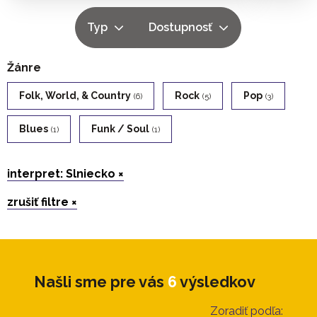
Typ
Dostupnosť
Žánre
Folk, World, & Country
Rock
Pop
(6)
(5)
(3)
Blues
Funk / Soul
(1)
(1)
interpret: Slniecko ×
zrušiť filtre ×
Našli sme pre vás
6
výsledkov
Zoradiť podľa: