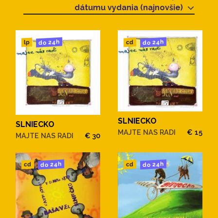
dátumu vydania (najnovšie)
do 24h
do 24h
cd
lp
SLNIECKO
SLNIECKO
MAJTE NAS RADI
€ 15
MAJTE NAS RADI
€ 30
do 24h
do 24h
cd
cd