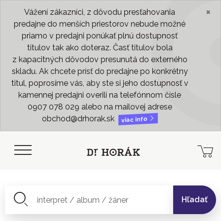
×
Vážení zákazníci, z dôvodu presťahovania
predajne do menších priestorov nebude možné
priamo v predajni ponúkať plnú dostupnosť
titulov tak ako doteraz. Časť titulov bola
z kapacitných dôvodov presunutá do externého
skladu. Ak chcete prísť do predajne po konkrétny
titul, poprosíme vás, aby ste si jeho dostupnosť v
kamennej predajni overili na telefónnom čísle
0907 078 029 alebo na mailovej adrese
obchod@drhorak.sk
viac info
Hľadať