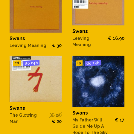
Swans
Leaving
€ 16,90
Swans
Meaning
Leaving Meaning
€ 30
do 24h
do 24h
cd
lp
Swans
Swans
The Glowing
(€ 25)
My Father Will
€ 17
Man
€ 20
Guide Me Up A
Rope To The Sky