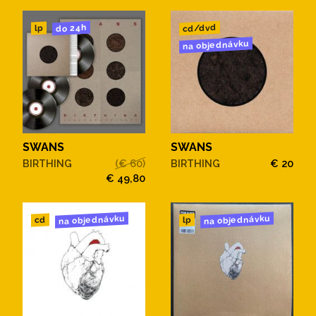
cd/dvd
do 24h
lp
na objednávku
SWANS
SWANS
BIRTHING
(€ 60)
BIRTHING
€ 20
€ 49,80
na objednávku
na objednávku
cd
lp