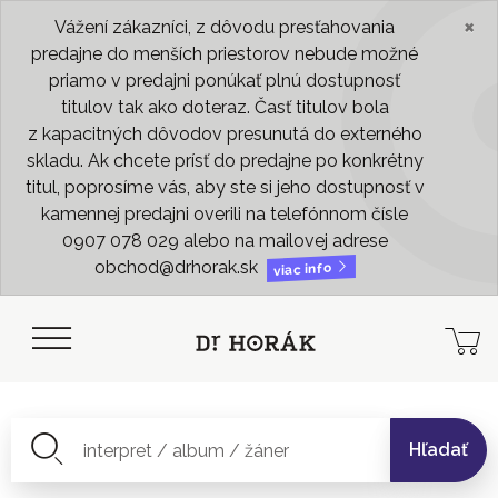
×
Vážení zákazníci, z dôvodu presťahovania
predajne do menších priestorov nebude možné
priamo v predajni ponúkať plnú dostupnosť
titulov tak ako doteraz. Časť titulov bola
z kapacitných dôvodov presunutá do externého
skladu. Ak chcete prísť do predajne po konkrétny
titul, poprosíme vás, aby ste si jeho dostupnosť v
kamennej predajni overili na telefónnom čísle
0907 078 029 alebo na mailovej adrese
obchod@drhorak.sk
viac info
Hľadať