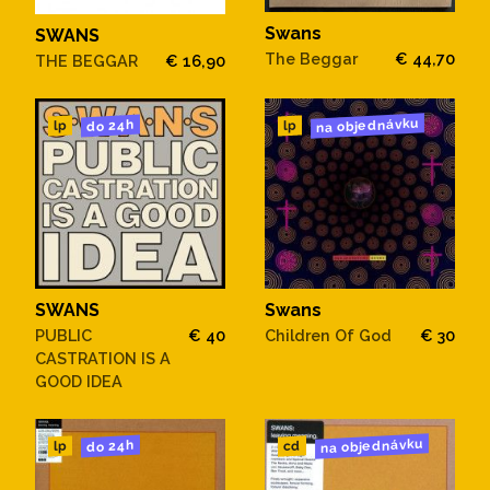
Swans
SWANS
The Beggar
€ 44,70
THE BEGGAR
€ 16,90
na objednávku
do 24h
lp
lp
SWANS
Swans
PUBLIC
€ 40
Children Of God
€ 30
CASTRATION IS A
GOOD IDEA
na objednávku
do 24h
cd
lp