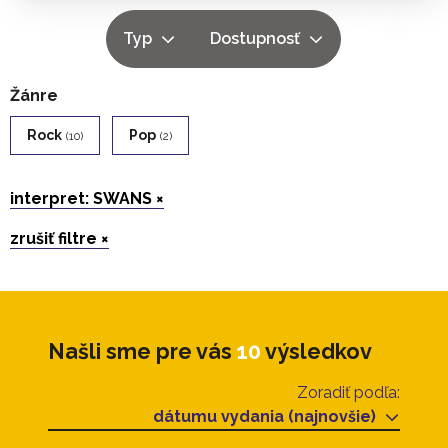
Typ
Dostupnosť
Žánre
Rock
Pop
(10)
(2)
interpret: SWANS ×
zrušiť filtre ×
Našli sme pre vás
10
výsledkov
Zoradiť podľa:
dátumu vydania (najnovšie)