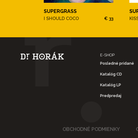
SUPERGRASS
SU
I SHOULD COCO
€ 33
KIS
E-SHOP
Posledné pridané
Katalóg CD
Katalóg LP
Predpredaj
OBCHODNÉ PODMIENKY