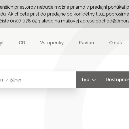
nších priestorov nebude možné priamo v predajni ponúkať pln
. Ak chcete prísť do predajne po konkrétny titul, poprosíme 
m čísle 0907 078 029 alebo na mailovej adrese obchod@drhor
yl
CD
Vstupenky
Pavian
O nás
Typ
Dostupno