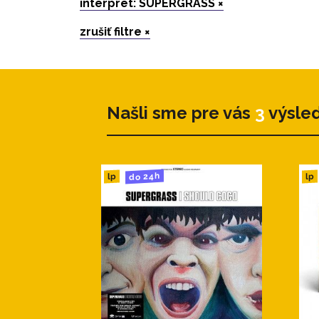
interpret: SUPERGRASS ×
zrušiť filtre ×
Našli sme pre vás
3
výsle
do 24h
lp
lp