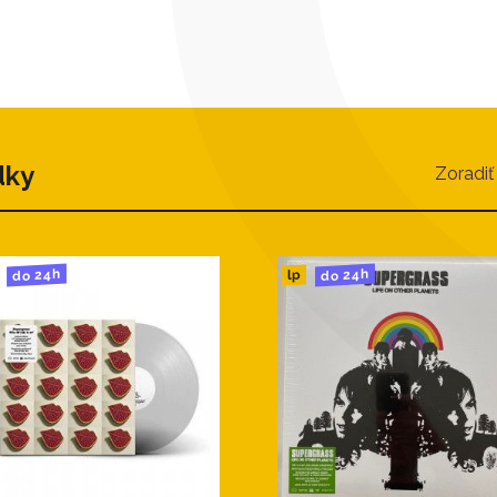
dky
Zoradiť
do 24h
do 24h
lp