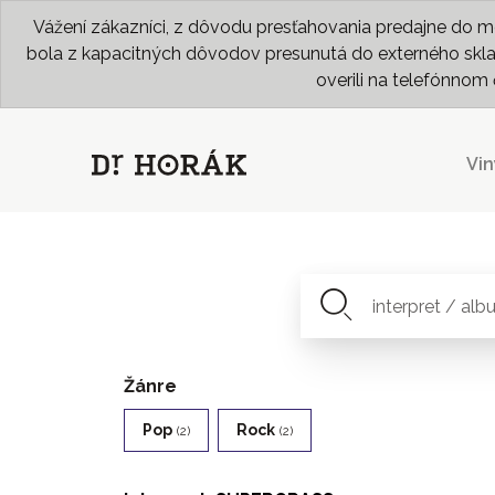
Vážení zákazníci, z dôvodu presťahovania predajne do me
bola z kapacitných dôvodov presunutá do externého skladu
overili na telefónno
Vin
Žánre
Pop
Rock
(2)
(2)