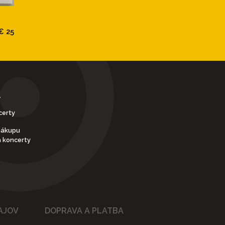
€ 25
Y
certy
nákupu
a koncerty
AJOV
DOPRAVA A PLATBA