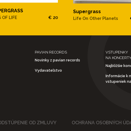
PERGRASS
Supergrass
S OF LIFE
€ 20
Life On Other Planets
PAVIAN RECORDS
VSTUPENKY
NA KONCERT
Novinky z pavian records
Najbližšie kon
Vydavateľstvo
Informácie k 
vstupeniek n
ODSTÚPENIE OD ZMLUVY
OCHRANA OSOBNÝCH ÚD