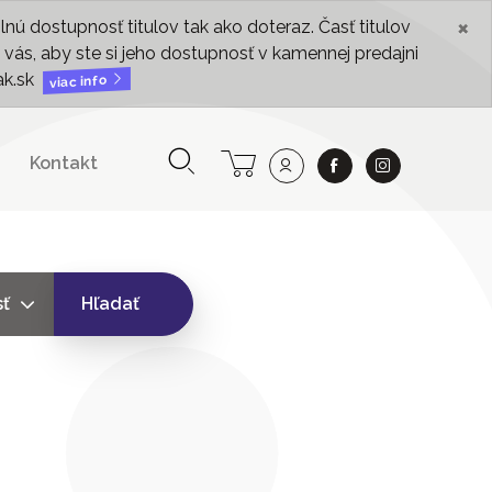
×
ú dostupnosť titulov tak ako doteraz. Časť titulov
vás, aby ste si jeho dostupnosť v kamennej predajni
ak.sk
viac info
Kontakt
sť
Hľadať