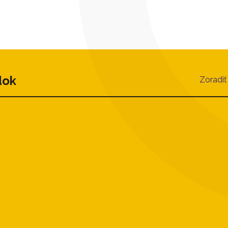
dok
Zoradiť