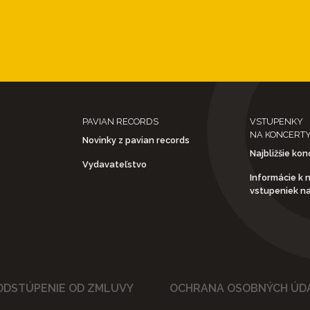
PAVIAN RECORDS
VSTUPENKY
NA KONCERT
Novinky z pavian records
Najbližšie kon
Vydavateľstvo
Informácie k 
vstupeniek n
ODSTÚPENIE OD ZMLUVY
OCHRANA OSOBNÝCH ÚD