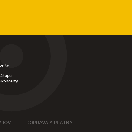
Y
certy
nákupu
a koncerty
AJOV
DOPRAVA A PLATBA