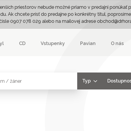
nších priestorov nebude možné priamo v predajni ponúkať pln
. Ak chcete prísť do predajne po konkrétny titul, poprosíme 
m čísle 0907 078 029 alebo na mailovej adrese obchod@drhor
yl
CD
Vstupenky
Pavian
O nás
Typ
Dostupno