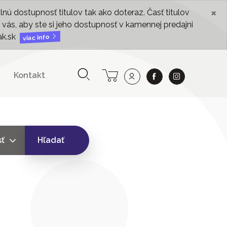
×
ú dostupnosť titulov tak ako doteraz. Časť titulov
vás, aby ste si jeho dostupnosť v kamennej predajni
ak.sk
viac info
Kontakt
sť
Hľadať