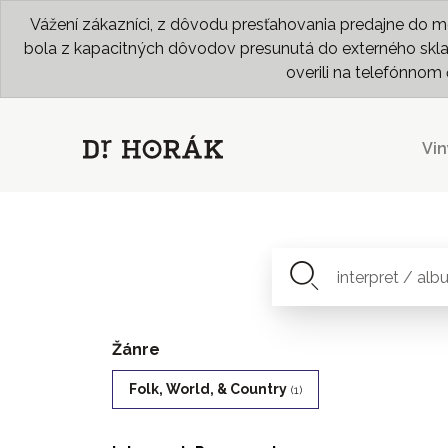
Vážení zákazníci, z dôvodu presťahovania predajne do me
bola z kapacitných dôvodov presunutá do externého skladu
overili na telefónno
Vin
Žánre
Folk, World, & Country
(1)