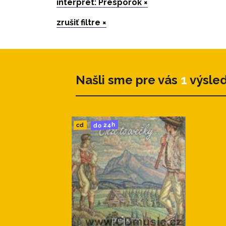
interpret: Presporok ×
zrušiť filtre ×
Našli sme pre vás
1
výsle
do 24h
cd