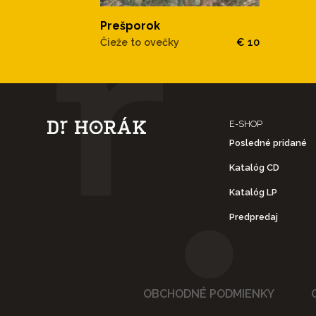
Prešporok
Čieže to ovečky
€ 10
E-SHOP
Posledné pridané
Katalóg CD
Katalóg LP
Predpredaj
OBCHODNÉ PODMIENKY