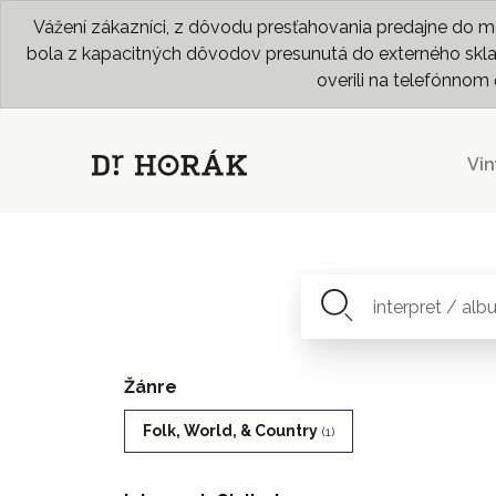
Vážení zákazníci, z dôvodu presťahovania predajne do me
bola z kapacitných dôvodov presunutá do externého skladu
overili na telefónno
Vin
Žánre
Folk, World, & Country
(1)