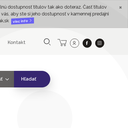
×
ú dostupnosť titulov tak ako doteraz. Časť titulov
vás, aby ste si jeho dostupnosť v kamennej predajni
ak.sk
viac info
Kontakt
sť
Hľadať