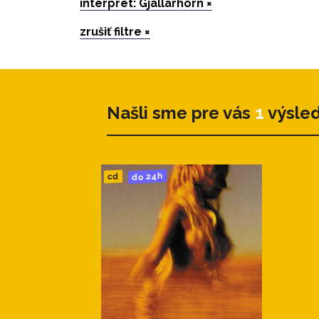
interpret: Gjallarhorn ×
zrušiť filtre ×
Našli sme pre vás
1
výsle
do 24h
cd