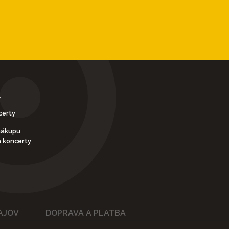
Y
certy
nákupu
a koncerty
AJOV
DOPRAVA A PLATBA