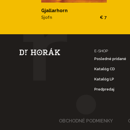
Gjallarhorn
Sjofn
€ 7
E-SHOP
Posledné pridané
Katalóg CD
Katalóg LP
Predpredaj
OBCHODNÉ PODMIENKY