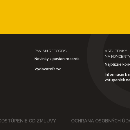
PAVIAN RECORDS
VSTUPENKY
NA KONCERT
Novinky z pavian records
Najbližšie kon
Vydavateľstvo
Informácie k 
vstupeniek n
ODSTÚPENIE OD ZMLUVY
OCHRANA OSOBNÝCH ÚD