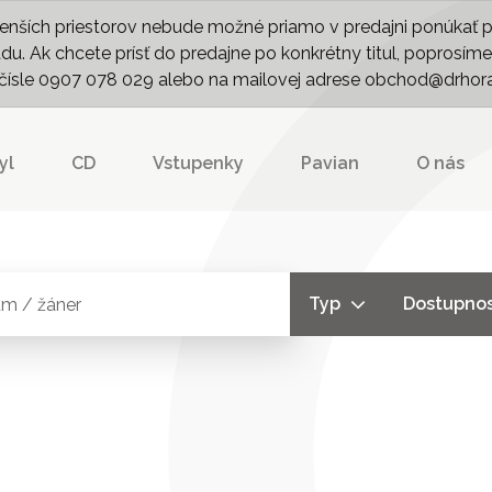
nších priestorov nebude možné priamo v predajni ponúkať pln
. Ak chcete prísť do predajne po konkrétny titul, poprosíme 
m čísle 0907 078 029 alebo na mailovej adrese obchod@drhor
yl
CD
Vstupenky
Pavian
O nás
Typ
Dostupno