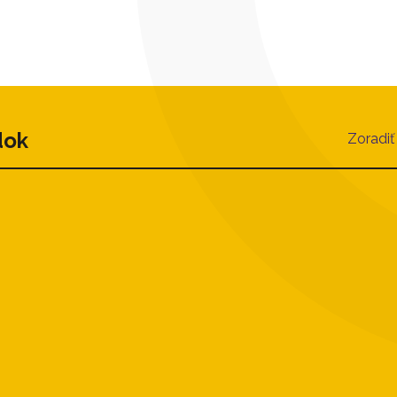
dok
Zoradiť