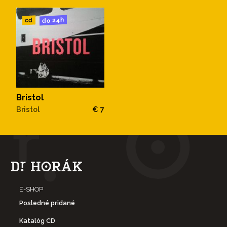
do 24h
cd
Bristol
Bristol
€ 7
E-SHOP
Posledné pridané
Katalóg CD