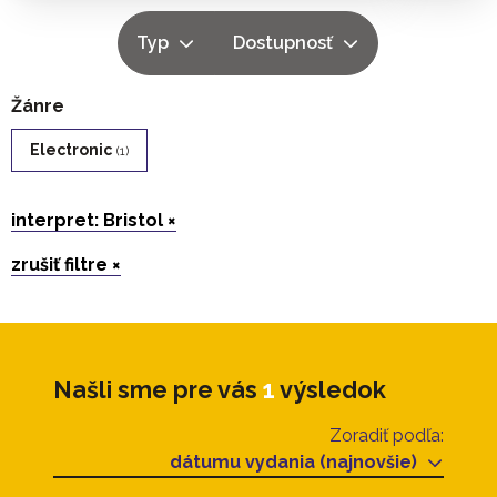
Typ
Dostupnosť
Žánre
Electronic
(1)
interpret: Bristol ×
zrušiť filtre ×
Našli sme pre vás
1
výsledok
Zoradiť podľa:
dátumu vydania (najnovšie)