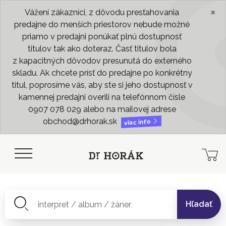
×
Vážení zákazníci, z dôvodu presťahovania
predajne do menších priestorov nebude možné
priamo v predajni ponúkať plnú dostupnosť
titulov tak ako doteraz. Časť titulov bola
z kapacitných dôvodov presunutá do externého
skladu. Ak chcete prísť do predajne po konkrétny
titul, poprosíme vás, aby ste si jeho dostupnosť v
kamennej predajni overili na telefónnom čísle
0907 078 029 alebo na mailovej adrese
obchod@drhorak.sk
viac info
Hľadať