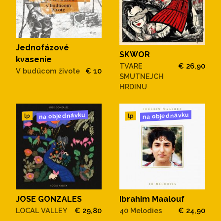
Jednofázové
SKWOR
kvasenie
TVARE
€ 26,90
V budúcom živote
€ 10
SMUTNEJCH
HRDINU
na objednávku
na objednávku
lp
lp
JOSE GONZALES
Ibrahim Maalouf
LOCAL VALLEY
€ 29,80
40 Melodies
€ 24,90