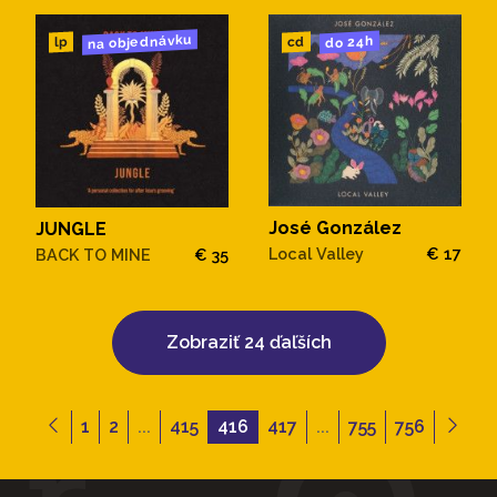
na objednávku
do 24h
cd
lp
José González
JUNGLE
Local Valley
€ 17
BACK TO MINE
€ 35
Zobraziť 24 ďaľších
1
2
...
415
416
417
...
755
756