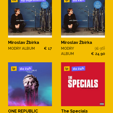
na objednávku
do 24h
cd
lp
Miroslav Žbirka
Miroslav Žbirka
MODRY ALBUM
€ 17
MODRY
(€ 30)
ALBUM
€ 24,90
do 24h
do 24h
lp
lp
ONE REPUBLIC
The Specials