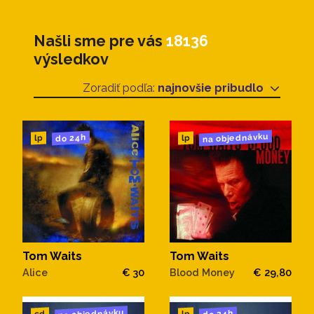
Našli sme pre vás
18136
výsledkov
Zoradiť podľa:
najnovšie pribudlo
na objednávku
do 24h
lp
lp
Tom Waits
Tom Waits
Alice
€ 30
Blood Money
€ 29,80