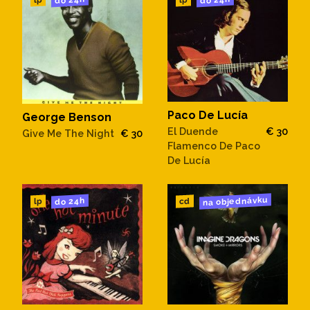
Paco De Lucía
George Benson
El Duende
€ 30
Give Me The Night
€ 30
Flamenco De Paco
De Lucía
na objednávku
do 24h
cd
lp