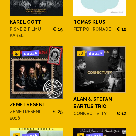
KAREL GOTT
TOMAS KLUS
PISNE Z FILMU
€ 15
PET POHROMADE
€ 12
KAREL
do 24h
do 24h
cd
lp
ALAN & STEFAN
ZEMETRESENI
BARTUS TRIO
ZEMETRESENI
€ 25
CONNECTIVITY
€ 12
2018
do 24h
do 24h
lp
lp