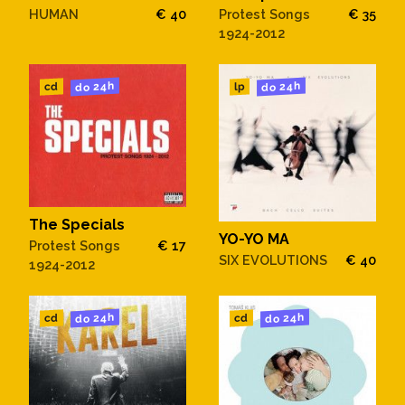
HUMAN
€ 40
Protest Songs
€ 35
1924-2012
do 24h
do 24h
cd
lp
The Specials
YO-YO MA
Protest Songs
€ 17
SIX EVOLUTIONS
€ 40
1924-2012
do 24h
do 24h
cd
cd