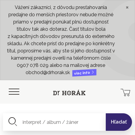
×
Vážení zákazníci, z dôvodu presťahovania
predajne do menších priestorov nebude možné
priamo v predajni ponúkať plnú dostupnosť
titulov tak ako doteraz. Časť titulov bola
z kapacitných dôvodov presunutá do externého
skladu. Ak chcete prísť do predajne po konkrétny
titul, poprosíme vás, aby ste si jeho dostupnosť v
kamennej predajni overili na telefónnom čísle
0907 078 029 alebo na mailovej adrese
obchod@drhorak.sk
viac info
Hľadať