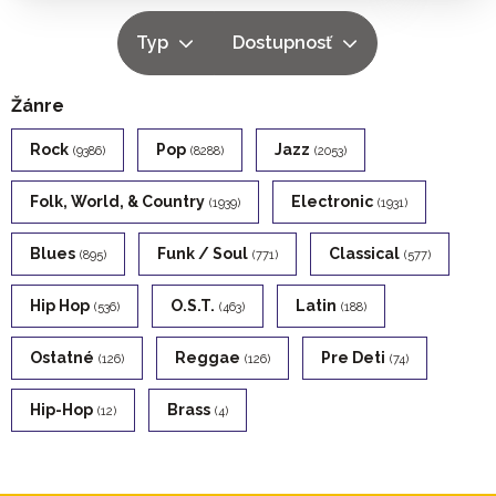
Typ
Dostupnosť
Žánre
Rock
Pop
Jazz
(9386)
(8288)
(2053)
Folk, World, & Country
Electronic
(1939)
(1931)
Blues
Funk / Soul
Classical
(895)
(771)
(577)
Hip Hop
O.s.t.
Latin
(536)
(463)
(188)
Ostatné
Reggae
Pre Deti
(126)
(126)
(74)
Hip-Hop
Brass
(12)
(4)