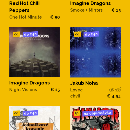
Red Hot Chili
Imagine Dragons
Peppers
Smoke + Mirrors
€ 15
One Hot Minute
€ 50
do 24h
do 24h
cd
cd
Imagine Dragons
Jakub Noha
Night Visions
€ 15
Lovec
(€ 13)
chvil
€ 4,94
na objednávku
do 24h
cd
lp