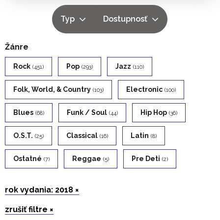
Typ
Dostupnosť
Žánre
Rock
Pop
Jazz
(451)
(293)
(110)
Folk, World, & Country
Electronic
(103)
(100)
Blues
Funk / Soul
Hip Hop
(68)
(44)
(36)
O.s.t.
Classical
Latin
(25)
(16)
(8)
Ostatné
Reggae
Pre Deti
(7)
(5)
(2)
rok vydania: 2018 ×
zrušiť filtre ×