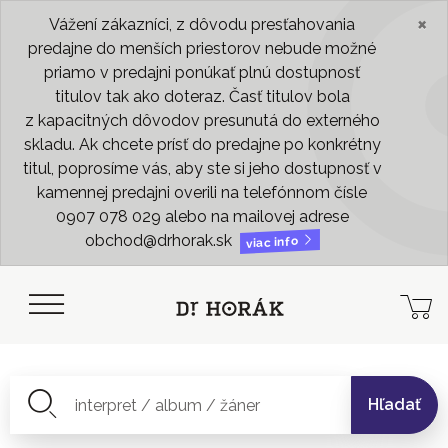
×
Vážení zákazníci, z dôvodu presťahovania
predajne do menších priestorov nebude možné
priamo v predajni ponúkať plnú dostupnosť
titulov tak ako doteraz. Časť titulov bola
z kapacitných dôvodov presunutá do externého
skladu. Ak chcete prísť do predajne po konkrétny
titul, poprosíme vás, aby ste si jeho dostupnosť v
kamennej predajni overili na telefónnom čísle
0907 078 029 alebo na mailovej adrese
obchod@drhorak.sk
viac info
Hľadať