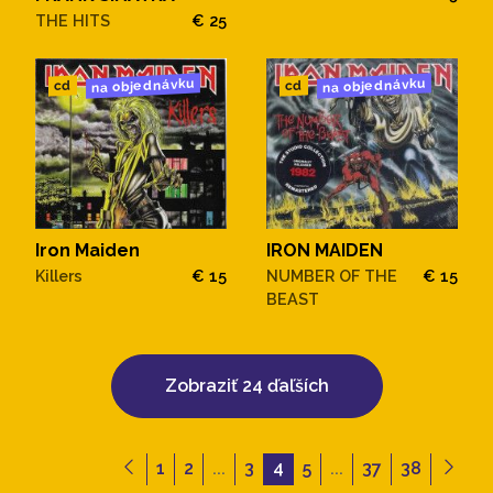
THE HITS
€ 25
na objednávku
na objednávku
cd
cd
IRON MAIDEN
Iron Maiden
NUMBER OF THE
€ 15
Killers
€ 15
BEAST
Zobraziť 24 ďaľších
1
2
...
3
4
5
...
37
38