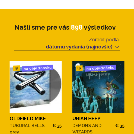
Našli sme pre vás
898
výsledkov
Zoradiť podľa:
dátumu vydania (najnovšie)
na objednávku
na objednávku
lp
lp
OLDFIELD MIKE
URIAH HEEP
TUBURAL BELLS
€ 35
DEMONS AND
€ 35
grey
WIZARDS