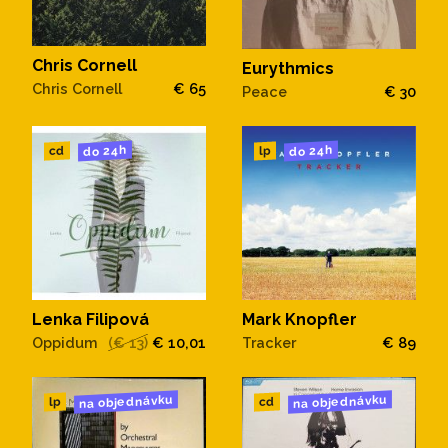
Chris Cornell
Eurythmics
Chris Cornell
€ 65
Peace
€ 30
do 24h
do 24h
cd
lp
Lenka Filipová
Mark Knopfler
Oppidum
(€ 13)
€ 10,01
Tracker
€ 89
na objednávku
na objednávku
cd
lp