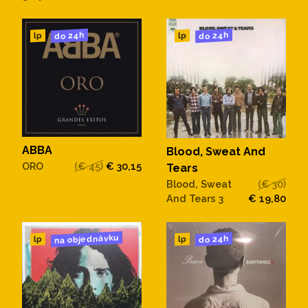
do 24h
do 24h
lp
lp
ABBA
Blood, Sweat And
ORO
(€ 45)
€ 30,15
Tears
Blood, Sweat
(€ 30)
And Tears 3
€ 19,80
na objednávku
do 24h
lp
lp