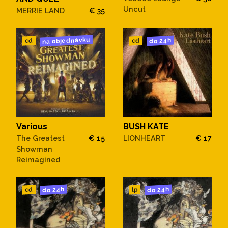
Uncut
MERRIE LAND
€ 35
na objednávku
do 24h
cd
cd
Various
BUSH KATE
The Greatest
€ 15
LIONHEART
€ 17
Showman
Reimagined
do 24h
do 24h
cd
lp