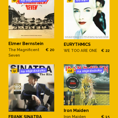
na objednávku
do 24h
lp
lp
Elmer Bernstein
EURYTHMICS
The Magnificent
€ 20
WE TOO ARE ONE
€ 22
Seven
na objednávku
na objednávku
cd
lp
Iron Maiden
FRANK SINATRA
Iron Maiden
€ 15