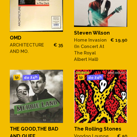
Steven Wilson
OMD
Home Invasion
€ 19,90
ARCHITECTURE
€ 35
(In Concert At
AND MO.
The Royal
Albert Hall)
do 24h
do 24h
lp
lp
THE GOOD,THE BAD
The Rolling Stones
AND QUEE
Voodoo Lounge
€ 50