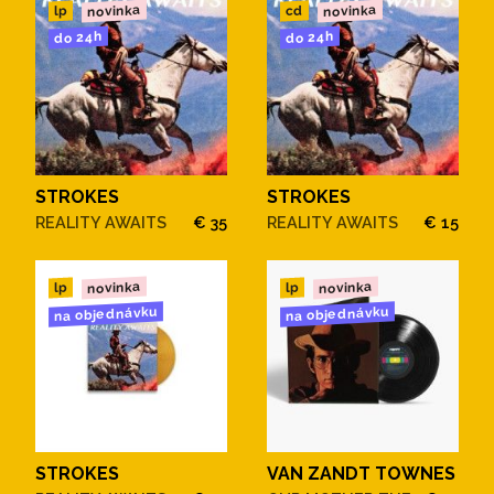
novinka
novinka
cd
lp
do 24h
do 24h
STROKES
STROKES
REALITY AWAITS
€ 35
REALITY AWAITS
€ 15
novinka
novinka
lp
lp
na objednávku
na objednávku
STROKES
VAN ZANDT TOWNES