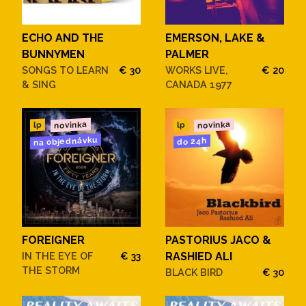
ECHO AND THE
EMERSON, LAKE &
BUNNYMEN
PALMER
SONGS TO LEARN
€ 30
WORKS LIVE,
€ 20
& SING
CANADA 1977
novinka
novinka
lp
lp
na objednávku
do 24h
FOREIGNER
PASTORIUS JACO &
IN THE EYE OF
€ 33
RASHIED ALI
THE STORM
BLACK BIRD
€ 30