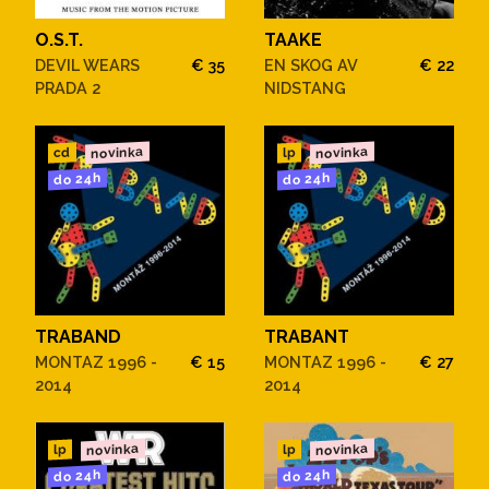
O.S.T.
TAAKE
DEVIL WEARS
€ 35
EN SKOG AV
€ 22
PRADA 2
NIDSTANG
novinka
novinka
cd
lp
do 24h
do 24h
TRABAND
TRABANT
MONTAZ 1996 -
€ 15
MONTAZ 1996 -
€ 27
2014
2014
novinka
novinka
lp
lp
do 24h
do 24h