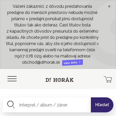
×
Vážení zákazníci, z dôvodu presťahovania
predajne do menších priestorov nebude možné
priamo v predajni ponúkať plnú dostupnosť
titulov tak ako doteraz. Časť titulov bola
z kapacitných dôvodov presunutá do externého
skladu. Ak chcete prísť do predajne po konkrétny
titul, poprosíme vás, aby ste si jeho dostupnosť v
kamennej predajni overili na telefónnom čísle
0907 078 029 alebo na mailovej adrese
obchod@drhorak.sk
viac info
Hľadať