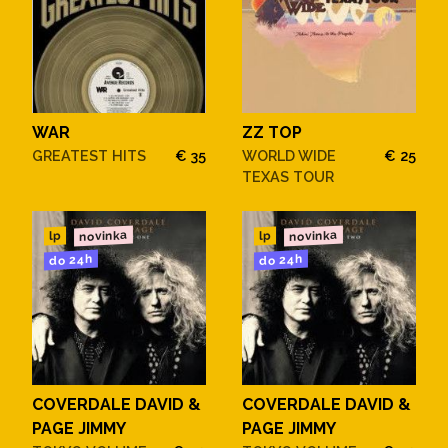
WAR
ZZ TOP
GREATEST HITS
€ 35
WORLD WIDE
€ 25
TEXAS TOUR
novinka
novinka
lp
lp
do 24h
do 24h
COVERDALE DAVID &
COVERDALE DAVID &
PAGE JIMMY
PAGE JIMMY