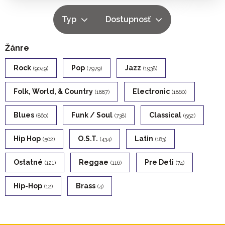
Typ
Dostupnosť
Žánre
Rock
Pop
Jazz
(9049)
(7979)
(1938)
Folk, World, & Country
Electronic
(1887)
(1860)
Blues
Funk / Soul
Classical
(860)
(738)
(552)
Hip Hop
O.s.t.
Latin
(502)
(434)
(183)
Ostatné
Reggae
Pre Deti
(121)
(116)
(74)
Hip-Hop
Brass
(12)
(4)