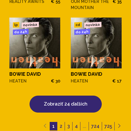
REALITY AWAITS
€ 55
OUR MOTHER THE
€ 35
MOUNTAIN
novinka
novinka
cd
lp
do 24h
do 24h
BOWIE DAVID
BOWIE DAVID
HEATEN
€ 30
HEATEN
€ 17
Zobraziť 24 ďaľších
1
2
3
4
...
724
725