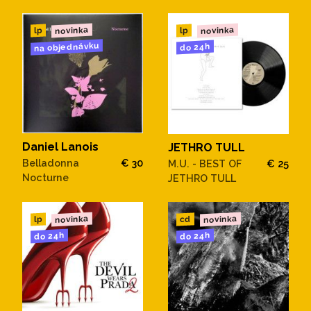
novinka
novinka
lp
lp
na objednávku
do 24h
Daniel Lanois
JETHRO TULL
Belladonna
€ 30
M.U. - BEST OF
€ 25
Nocturne
JETHRO TULL
novinka
novinka
cd
lp
do 24h
do 24h