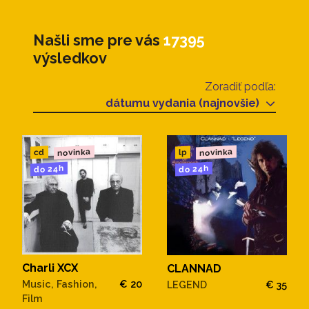
Našli sme pre vás
17395
výsledkov
Zoradiť podľa:
dátumu vydania (najnovšie)
novinka
novinka
cd
lp
do 24h
do 24h
Charli XCX
CLANNAD
Music, Fashion,
€ 20
LEGEND
€ 35
Film