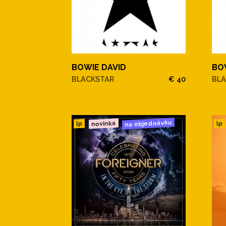
BOWIE DAVID
BO
BLACKSTAR
€ 40
BLA
na objednávku
novinka
lp
lp