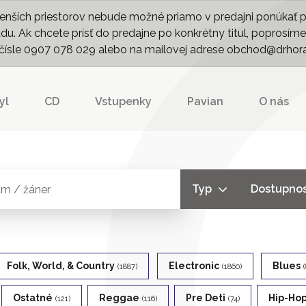
nších priestorov nebude možné priamo v predajni ponúkať pln
. Ak chcete prísť do predajne po konkrétny titul, poprosíme 
m čísle 0907 078 029 alebo na mailovej adrese obchod@drhor
yl
CD
Vstupenky
Pavian
O nás
Typ
Dostupno
Folk, World, & Country
Electronic
Blues
(1887)
(1860)
Ostatné
Reggae
Pre Deti
Hip-Ho
(121)
(116)
(74)