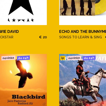
WIE DAVID
ECHO AND THE BUNNYM
CKSTAR
€ 20
SONGS TO LEARN & SING
novinka
novinka
do 24h
do 24h
lp