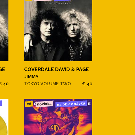
GE
COVERDALE DAVID & PAGE
JIMMY
€ 40
TOKYO VOLUME TWO
€ 40
u
na objednávku
novinka
cd