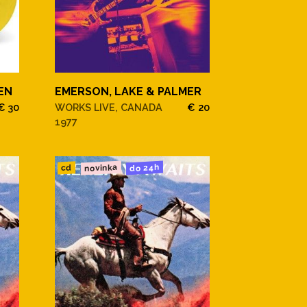
EN
EMERSON, LAKE & PALMER
€ 30
WORKS LIVE, CANADA
€ 20
1977
novinka
do 24h
cd