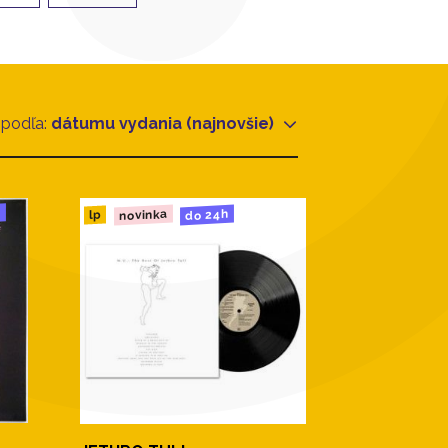
 podľa:
dátumu vydania (najnovšie)
u
novinka
do 24h
lp