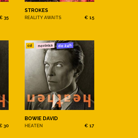
STROKES
€ 35
REALITY AWAITS
€ 15
novinka
do 24h
cd
BOWIE DAVID
€ 30
HEATEN
€ 17