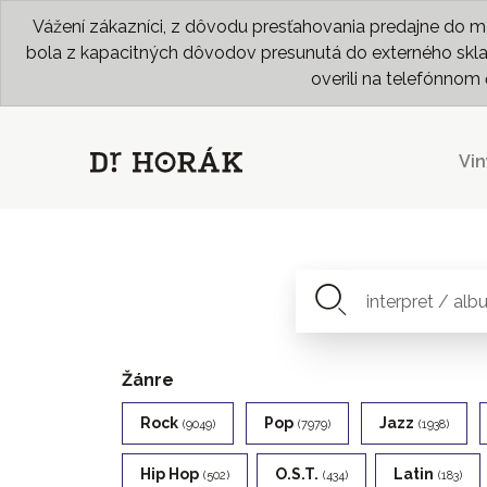
Vážení zákazníci, z dôvodu presťahovania predajne do me
bola z kapacitných dôvodov presunutá do externého skladu
overili na telefónno
Vin
Žánre
Rock
Pop
Jazz
(9049)
(7979)
(1938)
Hip Hop
O.s.t.
Latin
(502)
(434)
(183)