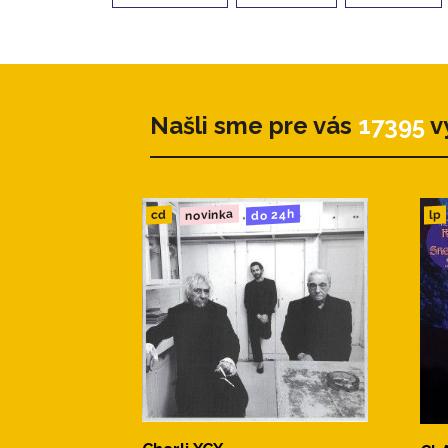
Našli sme pre vás
17395
v
novinka
do 24h
cd
lp