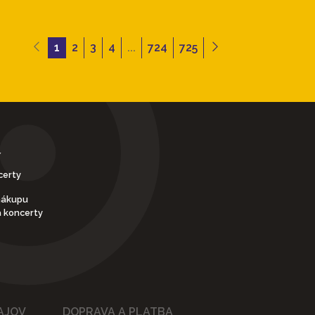
1
2
3
4
...
724
725
Y
certy
nákupu
a koncerty
AJOV
DOPRAVA A PLATBA