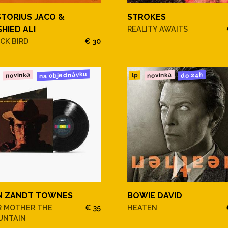
STORIUS JACO &
STROKES
HIED ALI
REALITY AWAITS
CK BIRD
€ 30
na objednávku
novinka
novinka
do 24h
lp
N ZANDT TOWNES
BOWIE DAVID
R MOTHER THE
€ 35
HEATEN
UNTAIN