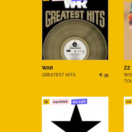
WAR
ZZ
GREATEST HITS
€ 35
WOR
TO
novinka
do 24h
cd
lp