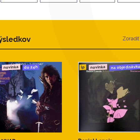
ýsledkov
Zoradiť
na objednávk
novinka
novinka
do 24h
lp