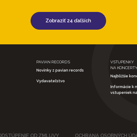
Zobraziť 24 ďaľších
PAVIAN RECORDS
VSTUPENKY
NA KONCERT
Novinky z pavian records
Najbližšie kon
Vydavateľstvo
Informácie k 
vstupeniek n
ODSTÚPENIE OD ZMLUVY
OCHRANA OSOBNÝCH ÚD