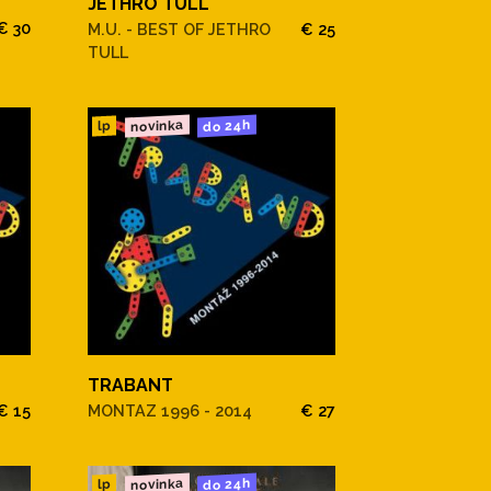
JETHRO TULL
€ 30
M.U. - BEST OF JETHRO
€ 25
TULL
novinka
do 24h
lp
TRABANT
€ 15
MONTAZ 1996 - 2014
€ 27
novinka
do 24h
lp