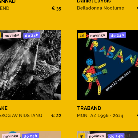
Daniel Lanois
ANNAD
Belladonna Nocturne
GEND
€ 35
novinka
novinka
do 24h
do 24h
cd
AKE
TRABAND
SKOG AV NIDSTANG
€ 22
MONTAZ 1996 - 2014
novinka
novinka
do 24h
do 24h
lp