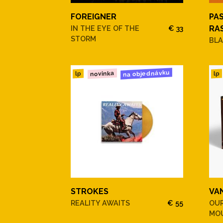
FOREIGNER
PA
IN THE EYE OF THE
€ 33
RAS
STORM
BLA
na objednávku
novinka
lp
lp
STROKES
VA
REALITY AWAITS
€ 55
OU
MO