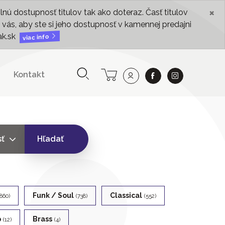
×
ú dostupnosť titulov tak ako doteraz. Časť titulov
vás, aby ste si jeho dostupnosť v kamennej predajni
ak.sk
viac info
Kontakt
sť
Hľadať
Funk / Soul
Classical
(860)
(738)
(552)
p
Brass
(12)
(4)