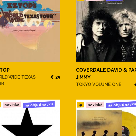
 TOP
COVERDALE DAVID & PA
LD WIDE TEXAS
€ 25
JIMMY
UR
TOKYO VOLUME ONE
na objednávku
na objednávk
novinka
novinka
lp