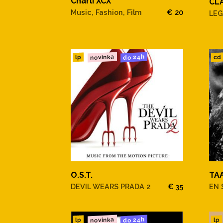
Charli XCX
CL
Music, Fashion, Film
€ 20
LE
novinka
do 24h
cd
lp
O.S.T.
TA
DEVIL WEARS PRADA 2
€ 35
EN 
novinka
do 24h
lp
lp