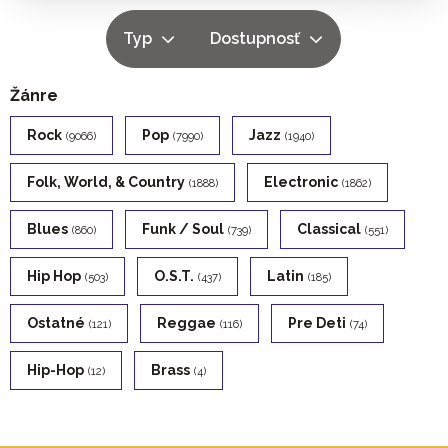
Typ
Dostupnosť
Žánre
Rock
Pop
Jazz
(9066)
(7990)
(1940)
Folk, World, & Country
Electronic
(1888)
(1862)
Blues
Funk / Soul
Classical
(860)
(739)
(551)
Hip Hop
O.s.t.
Latin
(503)
(437)
(185)
Ostatné
Reggae
Pre Deti
(121)
(116)
(74)
Hip-Hop
Brass
(12)
(4)