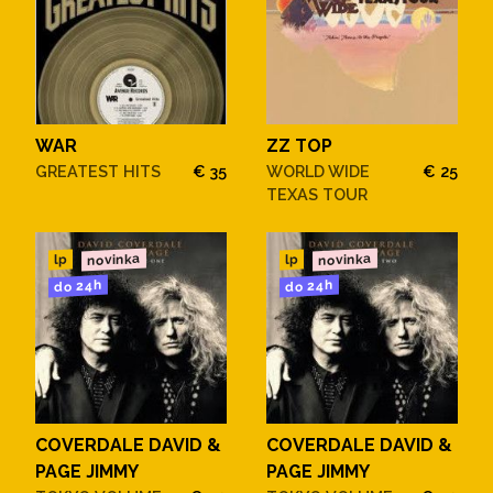
WAR
ZZ TOP
GREATEST HITS
€ 35
WORLD WIDE
€ 25
TEXAS TOUR
novinka
novinka
lp
lp
do 24h
do 24h
COVERDALE DAVID &
COVERDALE DAVID &
PAGE JIMMY
PAGE JIMMY