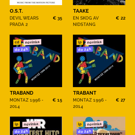
O.S.T.
TAAKE
DEVIL WEARS
€ 35
EN SKOG AV
€ 22
PRADA 2
NIDSTANG
novinka
novinka
cd
lp
do 24h
do 24h
TRABAND
TRABANT
MONTAZ 1996 -
€ 15
MONTAZ 1996 -
€ 27
2014
2014
novinka
novinka
lp
lp
do 24h
do 24h