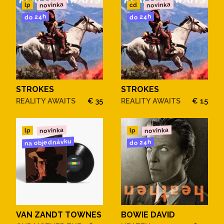
novinka
novinka
cd
lp
do 24h
do 24h
STROKES
STROKES
REALITY AWAITS
€ 35
REALITY AWAITS
€ 15
novinka
novinka
lp
lp
na objednávku
do 24h
VAN ZANDT TOWNES
BOWIE DAVID