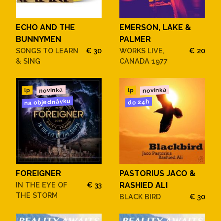
ECHO AND THE
EMERSON, LAKE &
BUNNYMEN
PALMER
SONGS TO LEARN
€ 30
WORKS LIVE,
€ 20
& SING
CANADA 1977
novinka
novinka
lp
lp
na objednávku
do 24h
FOREIGNER
PASTORIUS JACO &
IN THE EYE OF
€ 33
RASHIED ALI
THE STORM
BLACK BIRD
€ 30