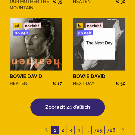
OUR MOTHER THE
€ 35
HEATEN
€ 30
MOUNTAIN
novinka
novinka
cd
lp
do 24h
do 24h
BOWIE DAVID
BOWIE DAVID
HEATEN
€ 17
NEXT DAY
€ 50
Zobraziť 24 ďaľších
1
2
3
4
...
725
726