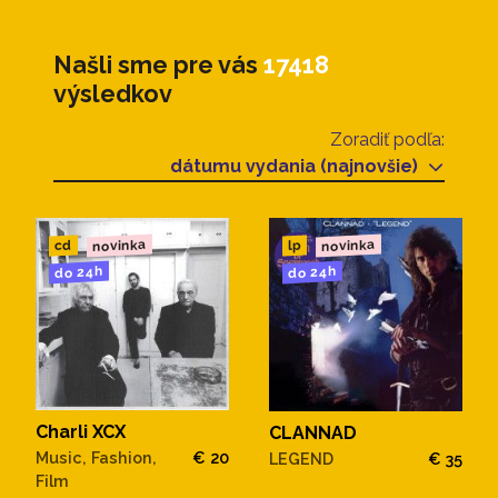
Našli sme pre vás
17418
výsledkov
Zoradiť podľa:
dátumu vydania (najnovšie)
novinka
novinka
cd
lp
do 24h
do 24h
Charli XCX
CLANNAD
Music, Fashion,
€ 20
LEGEND
€ 35
Film