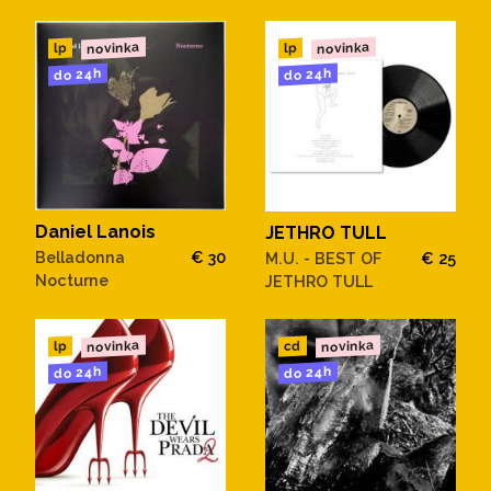
novinka
novinka
lp
lp
do 24h
do 24h
Daniel Lanois
JETHRO TULL
Belladonna
€ 30
M.U. - BEST OF
€ 25
Nocturne
JETHRO TULL
novinka
novinka
cd
lp
do 24h
do 24h