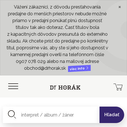
×
Vážení zákazníci, z dôvodu presťahovania
predajne do menších priestorov nebude možné
priamo v predajni ponúkať plnú dostupnosť
titulov tak ako doteraz. Časť titulov bola
z kapacitných dôvodov presunutá do externého
skladu. Ak chcete prísť do predajne po konkrétny
titul, poprosíme vás, aby ste si jeho dostupnosť v
kamennej predajni overili na telefónnom čísle
0907 078 029 alebo na mailovej adrese
obchod@drhorak.sk
viac info
Hľadať