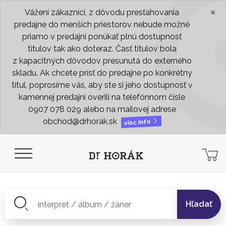
×
Vážení zákazníci, z dôvodu presťahovania
predajne do menších priestorov nebude možné
priamo v predajni ponúkať plnú dostupnosť
titulov tak ako doteraz. Časť titulov bola
z kapacitných dôvodov presunutá do externého
skladu. Ak chcete prísť do predajne po konkrétny
titul, poprosíme vás, aby ste si jeho dostupnosť v
kamennej predajni overili na telefónnom čísle
0907 078 029 alebo na mailovej adrese
obchod@drhorak.sk
viac info
Hľadať