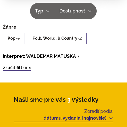
Typ
Dostupnosť
Žánre
Pop
Folk, World, & Country
(3)
(2)
interpret: WALDEMAR MATUSKA ×
zrušiť filtre ×
Našli sme pre vás
3
výsledky
Zoradiť podľa:
dátumu vydania (najnovšie)