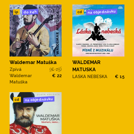
na objednávku
do 24h
cd
lp
Waldemar Matuška
WALDEMAR
Zpívá
(€ 25)
MATUSKA
Waldemar
€ 22
LASKA NEBESKA
€ 15
Matuška
na objednávku
cd