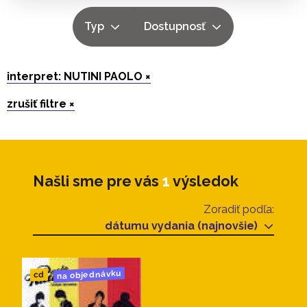
Typ
Dostupnosť
interpret: NUTINI PAOLO ×
zrušiť filtre ×
Našli sme pre vás
1
výsledok
Zoradiť podľa:
dátumu vydania (najnovšie)
na objednávku
cd