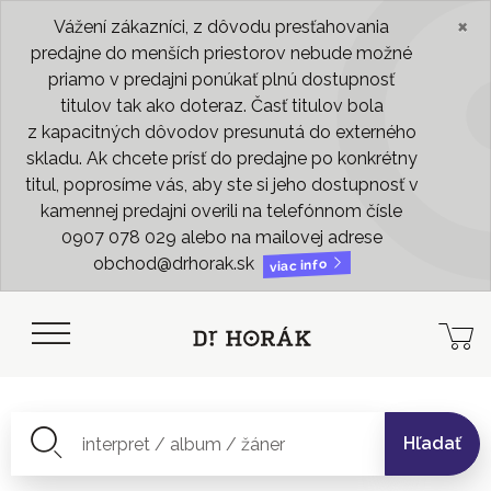
×
Vážení zákazníci, z dôvodu presťahovania
predajne do menších priestorov nebude možné
priamo v predajni ponúkať plnú dostupnosť
titulov tak ako doteraz. Časť titulov bola
z kapacitných dôvodov presunutá do externého
skladu. Ak chcete prísť do predajne po konkrétny
titul, poprosíme vás, aby ste si jeho dostupnosť v
kamennej predajni overili na telefónnom čísle
0907 078 029 alebo na mailovej adrese
obchod@drhorak.sk
viac info
Hľadať