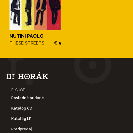
NUTINI PAOLO
THESE STREETS
€ 5
E-SHOP
Posledné pridané
Katalóg CD
Katalóg LP
Predpredaj